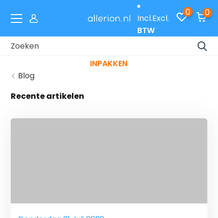
0
0
Incl.
Excl.
BTW
Laat je cadeaus gratis inpakken met code
INPAKKEN
Blog
Recente artikelen