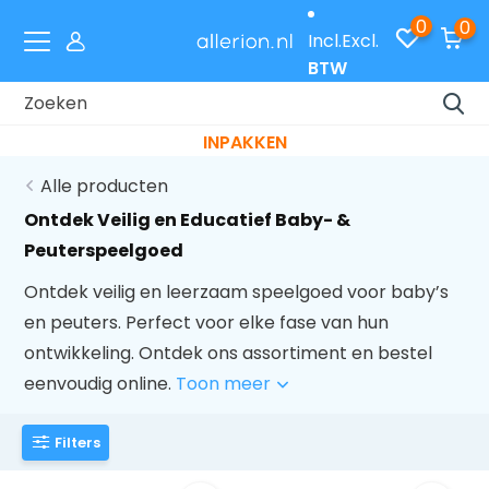
0
0
Incl.
Excl.
BTW
Laat je cadeaus gratis inpakken met code
INPAKKEN
Alle producten
Ontdek Veilig en Educatief Baby- &
Peuterspeelgoed
Ontdek veilig en leerzaam speelgoed voor baby’s
en peuters. Perfect voor elke fase van hun
ontwikkeling. Ontdek ons assortiment en bestel
eenvoudig online.
Toon meer
Filters