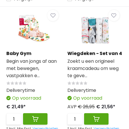
Baby Gym
Wiegdeken - Set van 4
Begin van jongs af aan
Zoekt u een origineel
met bewegen,
kraamcadeau om weg
vastpakken e...
te geve...
Deliverytime
Deliverytime
Op voorraad
Op voorraad
€ 21,49*
AVP
€ 26,95
€ 21,56*
* Incl. btw Excl.
Verzendkosten
* Incl. btw Excl.
Verzendkosten