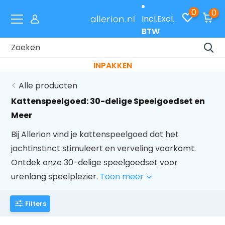
0
0
Incl.
Excl.
BTW
Laat je cadeaus gratis inpakken met code
INPAKKEN
Alle producten
Kattenspeelgoed: 30-delige Speelgoedset en
Meer
Bij Allerion vind je kattenspeelgoed dat het
jachtinstinct stimuleert en verveling voorkomt.
Ontdek onze 30-delige speelgoedset voor
urenlang speelplezier.
Toon meer
Filters