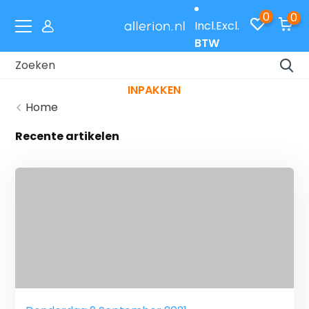
0
0
Incl.
Excl.
BTW
Laat je cadeaus gratis inpakken met code
INPAKKEN
Home
Recente artikelen