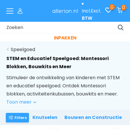
0
0
Incl.
Excl.
BTW
Laat je cadeaus gratis inpakken met code
INPAKKEN
Speelgoed
STEM en Educatief Speelgoed: Montessori
Blokken, Bouwkits en Meer
Stimuleer de ontwikkeling van kinderen met STEM
en educatief speelgoed. Ontdek Montessori
blokken, activiteitenkubussen, bouwkits en meer.
Toon meer
Knutselen
Bouwen en Constructie
Filters