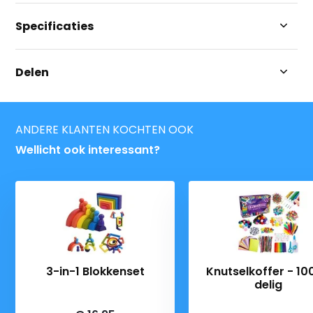
Specificaties
Delen
ANDERE KLANTEN KOCHTEN OOK
Wellicht ook interessant?
3-in-1 Blokkenset
Knutselkoffer - 10
delig
Deliverytime
Deliverytime