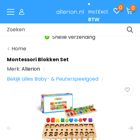
0
0
Incl.
Excl.
BTW
Snelle verzending
Home
Montessori Blokken Set
Merk:
Allerion
Bekijk alles Baby- & Peuterspeelgoed