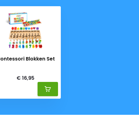
en. Goede kwaliteit houten
rs. De onderdelen zijn
leuren combineren, of juist
ontessori Blokken Set
eliverytime
nge kinderen. Je leert
€ 16,95
otoriek en
teit. Een perfecte STEM
 ook voor op school of op het
en met vriendjes en