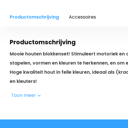
Productomschrijving
Accessoires
Productomschrijving
Mooie houten blokkenset! Stimuleert motoriek en c
stapelen, vormen en kleuren te herkennen, en om 
Hoge kwaliteit hout in felle kleuren, ideaal als (
en kleuters!
Toon meer
Uitgebreide speelset
De blokkenset bestaat uit maar liefst 19 verschillen