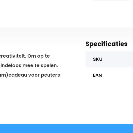
Specificaties
reativiteit. Om op te
SKU
eindeloos mee te spelen.
kraam)cadeau voor peuters
EAN
de onderdelen; 7 halve