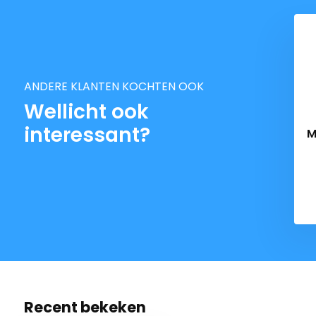
vierkanten, 6 halve cirkels, en 6 grote houten pionn
blokken, natuurlijk zonder scherpe randjes en splinte
geschilderd in felle regenboogkleuren. Zo kun je de k
bij elkaar zoeken. De mogelijkheden zijn eindeloos!
ANDERE KLANTEN KOCHTEN OOK
Wellicht ook
interessant?
M
Draagt bij aan persoonlijke ontwikkeling
D
De blokkenset is perfect voor de ontwikkeling van jo
vormen en kleuren herkennen, ontwikkelt de fijne m
probleemoplossend denken en stimuleert de creativi
speelgoed set. Niet alleen geschikt voor thuis, maar
kinderdagverblijf! Maak de mooiste stapelingen sam
vriendinnetjes en ontdek telkens weer wat nieuws.
Recent bekeken