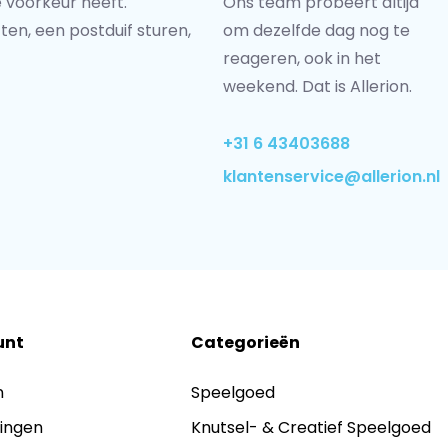
 voorkeur heeft.
Ons team probeert altijd
ten, een postduif sturen,
om dezelfde dag nog te
reageren, ook in het
weekend. Dat is Allerion.
+31 6 43403688
klantenservice@allerion.nl
unt
Categorieën
n
Speelgoed
lingen
Knutsel- & Creatief Speelgoed