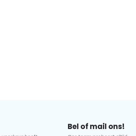
aal als cadeau! Geschikt
g in gebruik, en qua grootte
ar een leuk cadeau?
ijgen!
Bel of mail ons!