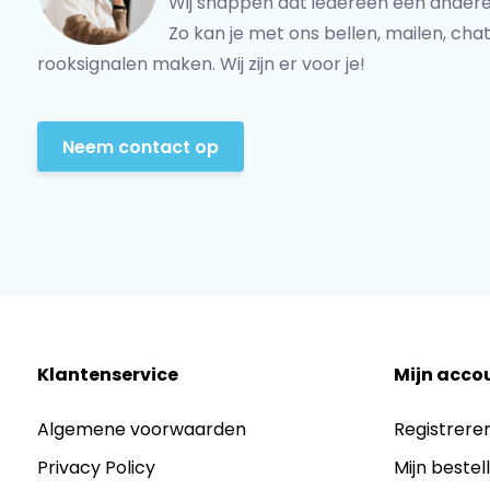
Wij snappen dat iedereen een andere
Zo kan je met ons bellen, mailen, chat
Inhoud van de set:
rooksignalen maken. Wij zijn er voor je!
7x Halve vierkanten
6x Halve cirkels
Neem contact op
6x Houten pionnen
1x Mooie geschenkverpakking
Afmetingen
Cirkels: 10 x 4.8 x 2.5 cm
Vierkanten: 10 x 5 x 2.5 cm
Klantenservice
Mijn acco
Pionnen: 2.8 x 1.8
Algemene voorwaarden
Registrere
Veel bouw- en speelplezier gewenst!
Privacy Policy
Mijn bestel