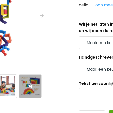
delig!...
Toon me
Wil je het laten
en wij doen de re
Handgeschreven k
Tekst persoonlij
+1