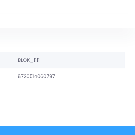
BLOK_1111
8720514060797