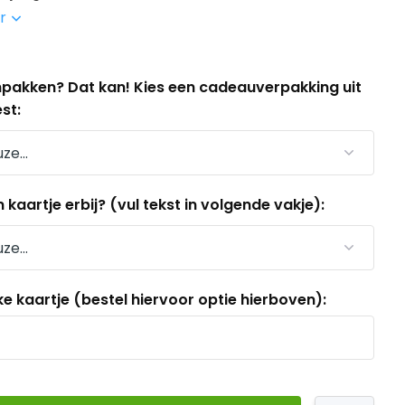
er
 inpakken? Dat kan! Kies een cadeauverpakking uit
st:
aartje erbij? (vul tekst in volgende vakje):
ke kaartje (bestel hiervoor optie hierboven):