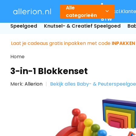
Alle
Incl.
Excl.
Klant
categorieën
BTW
Speelgoed
Knutsel- & Creatief Speelgoed
Bab
Laat je cadeaus gratis inpakken met code
INPAKKEN
Home
3-in-1 Blokkenset
Merk:
Allerion
Bekijk alles Baby- & Peuterspeelgo