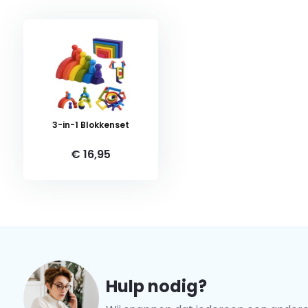
Wat gebruikers als prettig ervaren:
Mooie felle kleuren
Complete blokkenset
Leuk om cadeau te geven
3-in-1 Blokkenset
€ 16,95
Het perfecte cadeau
Wordt geleverd in nette geschenkdoos, en is dus ide
voor jongens en meisjes. De blokken zijn volledig veili
perfect voor peuters en kleuters. Ben jij op zoek na
Ontwikkelingsspeelgoed is leuk om te geven, en te kr
Hulp nodig?