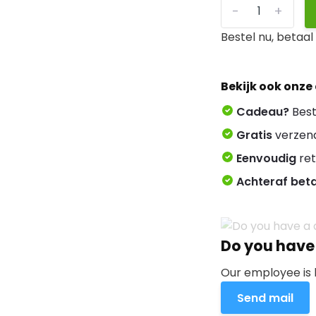
-
+
Bestel nu, betaa
Bekijk ook onze
Cadeau?
Best
Gratis
verzen
Eenvoudig
ret
Achteraf bet
Do you have
Our employee is 
Send mail