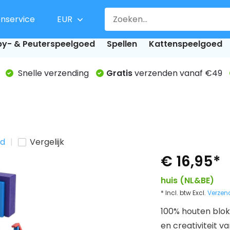
enservice
EUR
y- & Peuterspeelgoed
Spellen
Kattenspeelgoed
Snelle verzending
Gratis
verzenden vanaf €49
ed
Vergelijk
€ 16,95
*
huis (NL&BE)
* Incl. btw Excl.
Verzen
100% houten blok
en creativiteit va