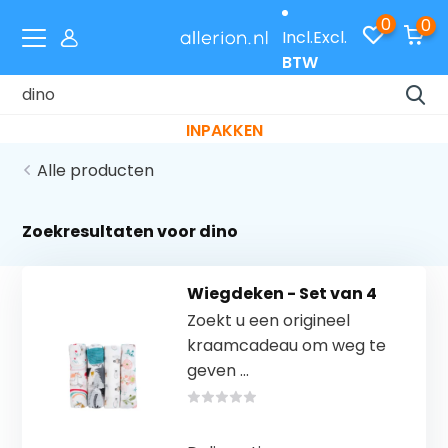
0
0
Incl.
Excl.
BTW
Laat je cadeaus gratis inpakken met code
INPAKKEN
Alle producten
Zoekresultaten voor dino
Wiegdeken - Set van 4
Zoekt u een origineel
kraamcadeau om weg te
geven ...