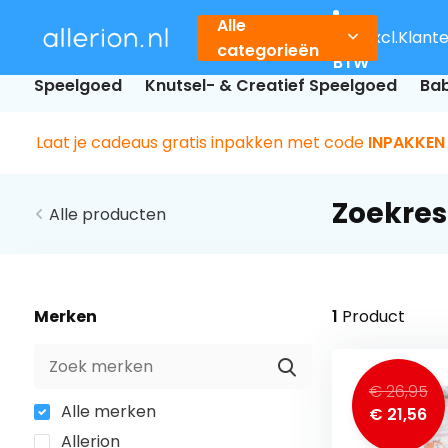
Alle
Incl.
Excl.
Klant
categorieën
BTW
Speelgoed
Knutsel- & Creatief Speelgoed
Bab
Laat je cadeaus gratis inpakken met code
INPAKKEN
Zoekres
Alle producten
Merken
1
Product
€ 26,95
Alle merken
€ 21,56
Allerion