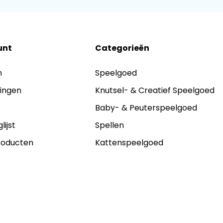
unt
Categorieën
n
Speelgoed
lingen
Knutsel- & Creatief Speelgoed
s
Baby- & Peuterspeelgoed
lijst
Spellen
producten
Kattenspeelgoed