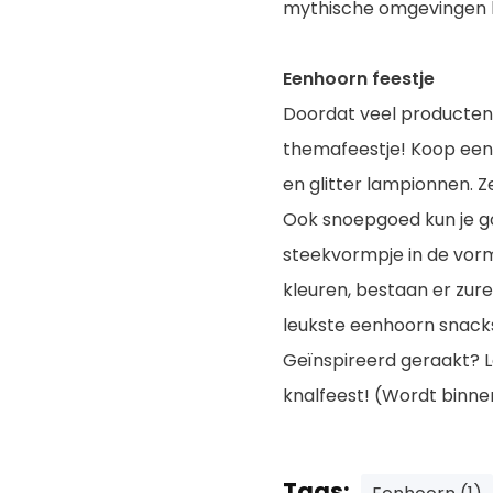
mythische omgevingen bli
Eenhoorn feestje
Doordat veel producten 
themafeestje! Koop eenh
en glitter lampionnen. Z
Ook snoepgoed kun je g
steekvormpje in de vorm
kleuren, bestaan er zure
leukste eenhoorn snac
Geïnspireerd geraakt? 
knalfeest! (Wordt binn
Tags: