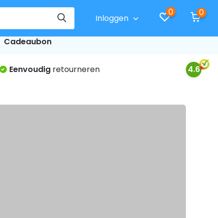
0
0
Inloggen
Cadeaubon
Eenvoudig
retourneren
4.6