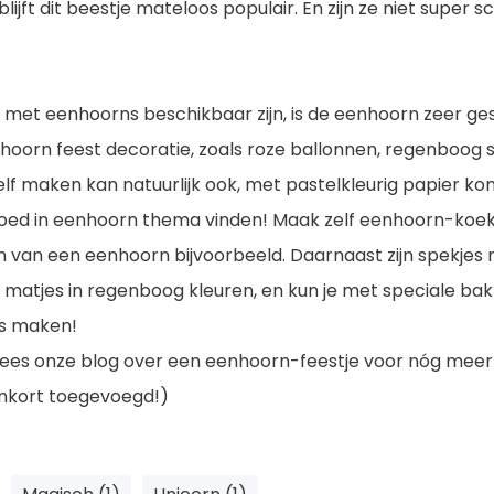
jft dit beestje mateloos populair. En zijn ze niet super sc
met eenhoorns beschikbaar zijn, is de eenhoorn zeer ge
oorn feest decoratie, zoals roze ballonnen, regenboog sl
elf maken kan natuurlijk ook, met pastelkleurig papier kom
oed in eenhoorn thema vinden! Maak zelf eenhoorn-koe
 van een eenhoorn bijvoorbeeld. Daarnaast zijn spekjes
 matjes in regenboog kleuren, en kun je met speciale bak
ks maken!
Lees onze blog over een eenhoorn-feestje voor nóg meer
enkort toegevoegd!)