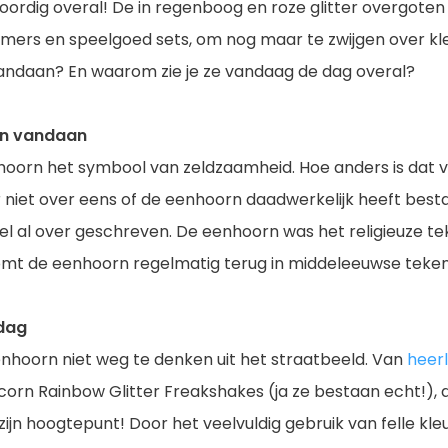
oordig overal! De in regenboog en roze glitter overgoten
amers en speelgoed sets, om nog maar te zwijgen over kle
andaan? En waarom zie je ze vandaag de dag overal?
rn vandaan
nhoorn het symbool van zeldzaamheid. Hoe anders is dat
r niet over eens of de eenhoorn daadwerkelijk heeft bes
el al over geschreven. De eenhoorn was het religieuze t
mt de eenhoorn regelmatig terug in middeleeuwse tekeni
dag
nhoorn niet weg te denken uit het straatbeeld. Van
heerl
corn Rainbow Glitter Freakshakes (ja ze bestaan echt!),
ijn hoogtepunt! Door het veelvuldig gebruik van felle kleu