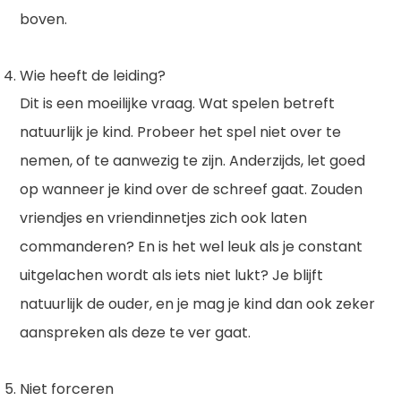
boven.
Wie heeft de leiding?
Dit is een moeilijke vraag. Wat spelen betreft
natuurlijk je kind. Probeer het spel niet over te
nemen, of te aanwezig te zijn. Anderzijds, let goed
op wanneer je kind over de schreef gaat. Zouden
vriendjes en vriendinnetjes zich ook laten
commanderen? En is het wel leuk als je constant
uitgelachen wordt als iets niet lukt? Je blijft
natuurlijk de ouder, en je mag je kind dan ook zeker
aanspreken als deze te ver gaat.
Niet forceren