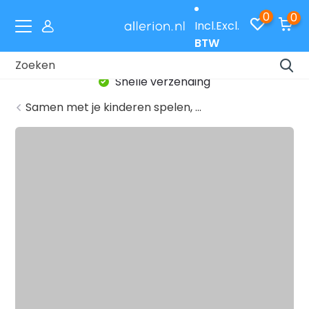
0
0
Incl.
Excl.
BTW
Snelle verzending
Samen met je kinderen spelen, ...