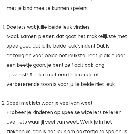
met je kind mee te kunnen spelen!
Doe iets wat jullie beide leuk vinden
Maak samen plezier, dat gaat het makkelijkste met
speelgoed dat jullie beide leuk vinden! Dat is
gezellig en voor beide het leukste. Laat je als ouder
een beetje gaan, je bent zelf ooit ook jong
geweest! Spelen met een belerende of
verbeterende toon is voor jullie beide niet leuk.
Speel met iets waar je veel van weet
Probeer je kinderen op speelse wijze iets te leren
over iets waar jij veel van weet. Werk je in het
ziekenhuis, dan is het leuk om doktertje te spelen. Is