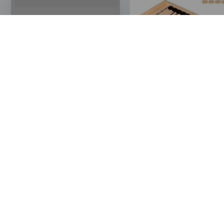
6 Juni 2023
24 Mei 2023
7 tips voor een
De Hype van 2023: Sl
geweldige
Puck Game
zomervakantie!
Hulp nodig?
Wij snappen dat iedereen een
andere voorkeur heeft.