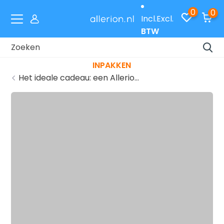
0
0
Incl.
Excl.
BTW
Laat je cadeaus gratis inpakken met code
INPAKKEN
Het ideale cadeau: een Allerio...