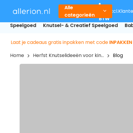
Alle
Incl.
Excl.
Klant
categorieën
BTW
Speelgoed
Knutsel- & Creatief Speelgoed
Bab
Laat je cadeaus gratis inpakken met code
INPAKKEN
Home
Herfst Knutselideeën voor kin...
Blog