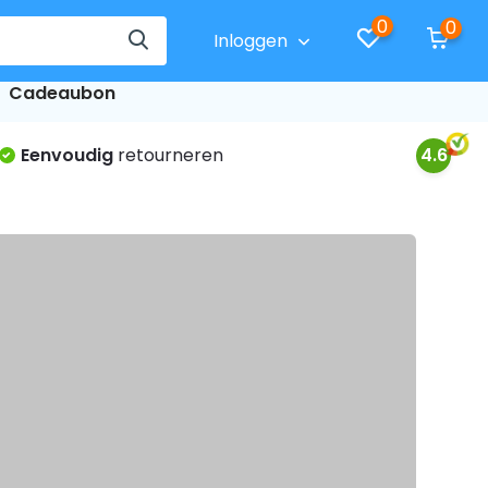
0
0
Inloggen
Cadeaubon
Eenvoudig
retourneren
4.6