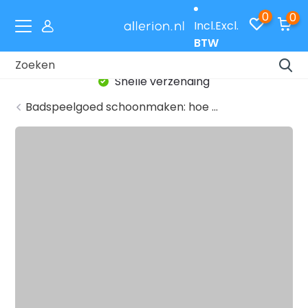
0
0
Incl.
Excl.
BTW
Snelle verzending
Badspeelgoed schoonmaken: hoe ...