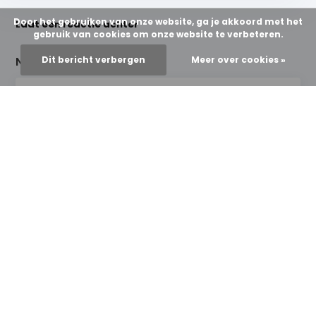
Door het gebruiken van onze website, ga je akkoord met het
Laat een reactie achter
gebruik van cookies om onze website te verbeteren.
Naam
Dit bericht verbergen
*
Meer over cookies »
E-mail
*
*Uw e-mailadres wordt niet gepubliceerd.
Opmerking
*