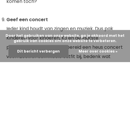
komen toch?
Geef een concert
Ieder kind houdt van zingen en muziek. Dus pak
Door het gebruiken van onze website, ga je akkoord met het
Kinderen voor kinderen, K3 en de laatste
gebruik van cookies om onze website te verbeteren.
popmuziek er maar bij, en bereid een heus concert
Dit bericht verbergen
Meer over cookies »
voor! Zoek er een mooie outfit bij, bedenk wat
danspasjes, en regel echt publiek via Zoom of
Skype! En hoe leuk is het, als mama en papa
samen ook een liedje zingen…
Laat een reactie achter