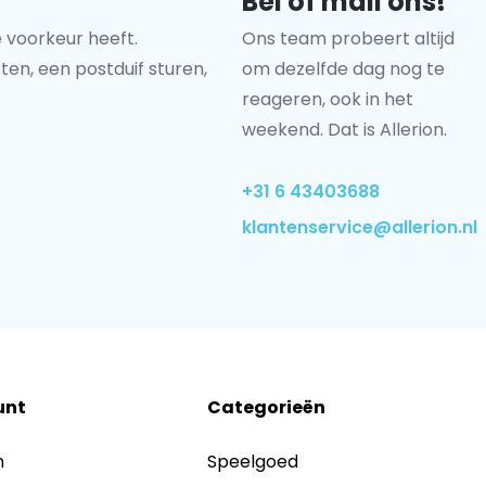
Bel of mail ons!
 voorkeur heeft.
Ons team probeert altijd
ten, een postduif sturen,
om dezelfde dag nog te
reageren, ook in het
weekend. Dat is Allerion.
+31 6 43403688
klantenservice@allerion.nl
unt
Categorieën
n
Speelgoed