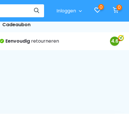
0
0
Inloggen
Cadeaubon
Eenvoudig
retourneren
4.6