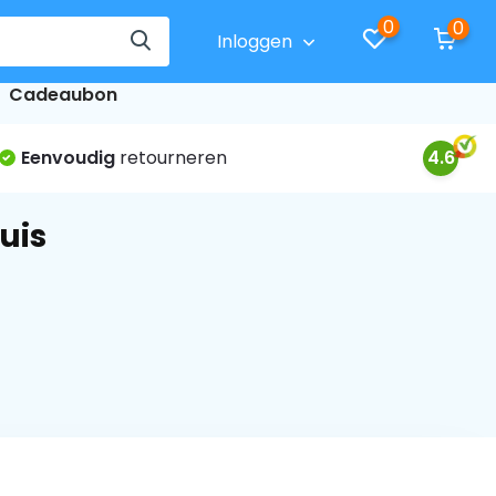
0
0
Inloggen
Cadeaubon
Eenvoudig
retourneren
4.6
uis