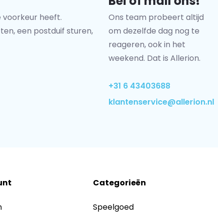
Bel of mail ons!
 voorkeur heeft.
Ons team probeert altijd
ten, een postduif sturen,
om dezelfde dag nog te
reageren, ook in het
weekend. Dat is Allerion.
+31 6 43403688
klantenservice@allerion.nl
unt
Categorieën
n
Speelgoed