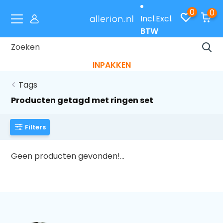
0
0
Incl.
Excl.
BTW
Laat je cadeaus gratis inpakken met code
INPAKKEN
Tags
Producten getagd met ringen set
Filters
Geen producten gevonden!...