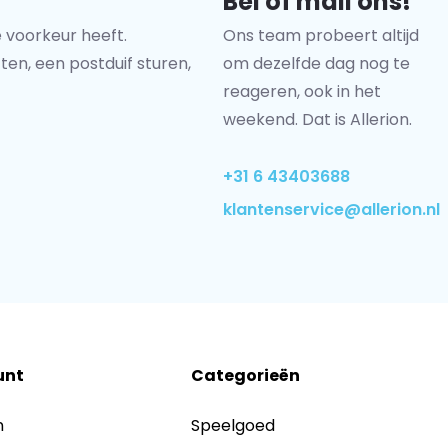
Bel of mail ons!
 voorkeur heeft.
Ons team probeert altijd
ten, een postduif sturen,
om dezelfde dag nog te
reageren, ook in het
weekend. Dat is Allerion.
+31 6 43403688
klantenservice@allerion.nl
unt
Categorieën
n
Speelgoed