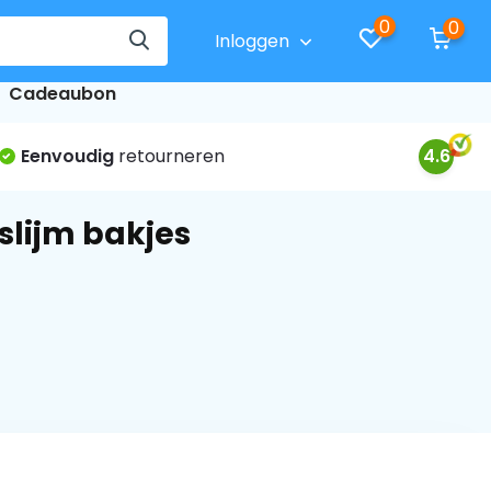
0
0
Inloggen
Cadeaubon
Eenvoudig
retourneren
4.6
slijm bakjes