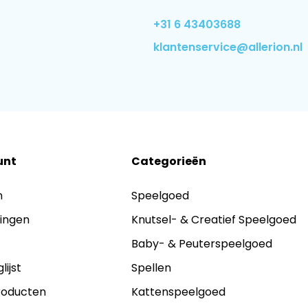
+31 6 43403688
klantenservice@allerion.nl
unt
Categorieën
n
Speelgoed
lingen
Knutsel- & Creatief Speelgoed
s
Baby- & Peuterspeelgoed
lijst
Spellen
producten
Kattenspeelgoed