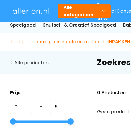
Alle
Incl.
Excl.
Klant
categorieën
BTW
Speelgoed
Knutsel- & Creatief Speelgoed
Bab
Laat je cadeaus gratis inpakken met code
INPAKKEN
Zoekres
Alle producten
Prijs
0
Producten
-
Geen producte