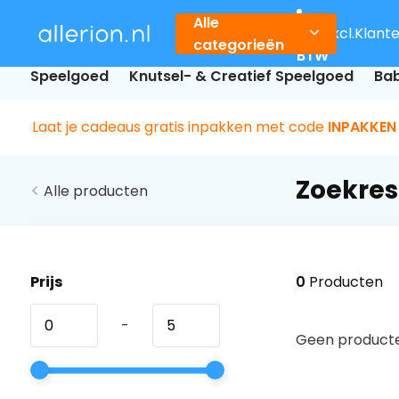
Alle
Incl.
Excl.
Klant
categorieën
BTW
Speelgoed
Knutsel- & Creatief Speelgoed
Bab
Laat je cadeaus gratis inpakken met code
INPAKKEN
Zoekres
Alle producten
Prijs
0
Producten
-
Geen producte