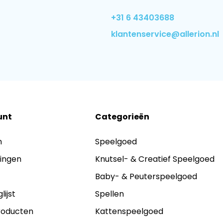
+31 6 43403688
klantenservice@allerion.nl
unt
Categorieën
n
Speelgoed
lingen
Knutsel- & Creatief Speelgoed
s
Baby- & Peuterspeelgoed
lijst
Spellen
producten
Kattenspeelgoed