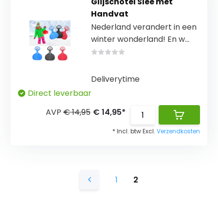
Glijschotel Slee met
Handvat
Nederland verandert in een
winter wonderland! En w...
Deliverytime
Direct leverbaar
AVP
€ 14,95
€ 14,95*
* Incl. btw Excl.
Verzendkosten
1
2