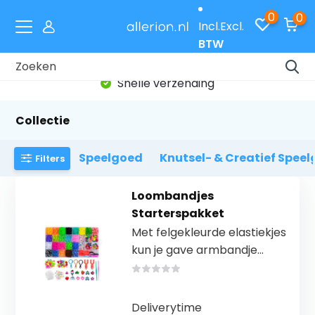
0
0
Incl.
Excl.
BTW
Snelle verzending
Collectie
Speelgoed
Knutsel- & Creatief Spee
Filters
Loombandjes
Starterspakket
Met felgekleurde elastiekjes
kun je gave armbandje...
Deliverytime