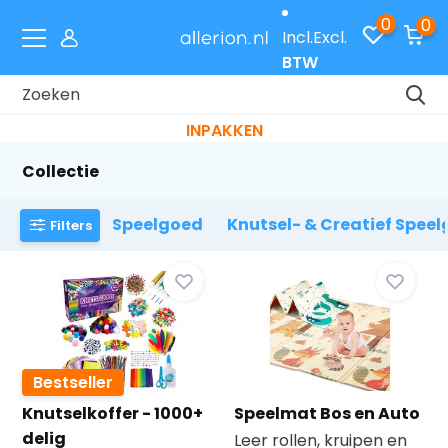
0
0
Incl.
Excl.
BTW
s inpakken met code
Snelle verze
KEN
Collectie
Speelgoed
Knutsel- & Creatief Spee
Filters
Bestseller
Knutselkoffer - 1000+
Speelmat Bos en Auto
delig
Leer rollen, kruipen en