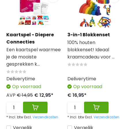
Kaartspel - Diepere
3-in-1 Blokkenset
Connecties
100% houten
Een kaartspel waarmee
blokkenset! Ideaal
je de mooiste
kraamcadeau voor ...
gesprekken k...
Deliverytime
Deliverytime
Op voorraad
Op voorraad
AVP
€ 14,95
€ 12,95*
€ 16,95*
* Incl. btw Excl.
Verzendkosten
* Incl. btw Excl.
Verzendkosten
Vergelijk
Vergelijk