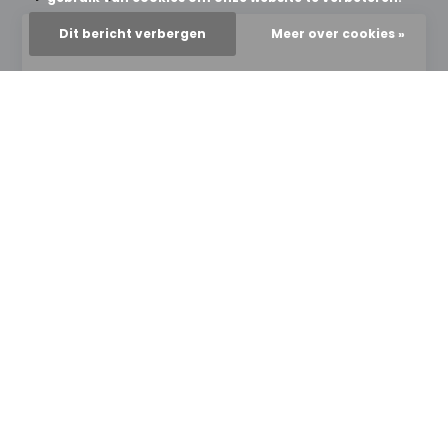
Dit bericht verbergen
Meer over cookies »
* Verplichte velden
Verstuur
NIEUWS & UPDATES