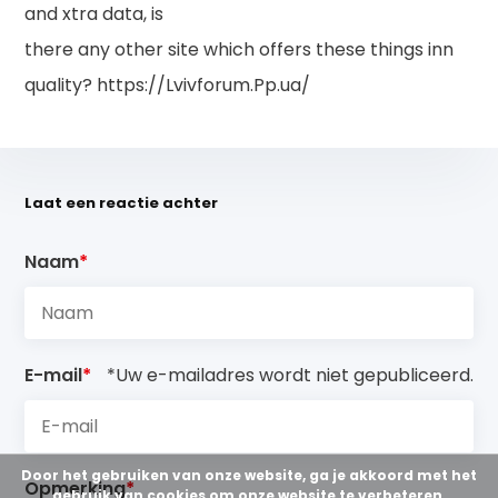
and xtra data, is
there any other site which offers these things inn
quality? https://Lvivforum.Pp.ua/
Laat een reactie achter
Naam
*
E-mail
*
*Uw e-mailadres wordt niet gepubliceerd.
Door het gebruiken van onze website, ga je akkoord met het
Opmerking
*
gebruik van cookies om onze website te verbeteren.