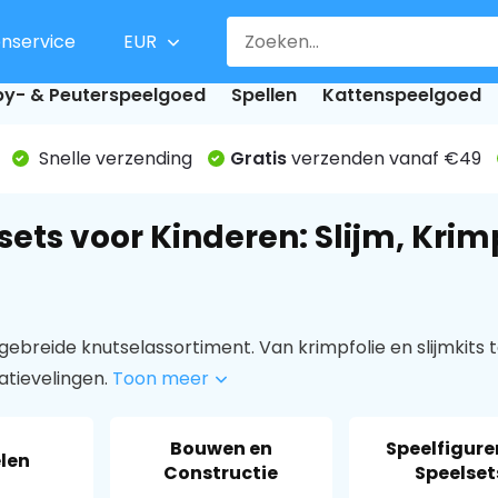
enservice
EUR
y- & Peuterspeelgoed
Spellen
Kattenspeelgoed
Snelle verzending
Gratis
verzenden vanaf €49
sets voor Kinderen: Slijm, Kri
gebreide knutselassortiment. Van krimpfolie en slijmkits 
atievelingen.
Toon meer
Bouwen en
Speelfigure
len
Constructie
Speelset