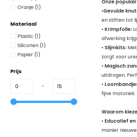
Onze populair
Oranje
(1)
•
Gevulde knut
en stiften tot
Materiaal
•
Krimpfolie:
La
Plastic
(1)
afwerking krijg
Siliconen
(1)
•
Slijmkits:
Met 
Papier
(1)
zorgt voor ure
•
Magisch zan
Prijs
uitdrogen. Per
•
Loombandje
-
fijne motoriek.
Waarom kiezen
•
Educatief en 
manier nieuwe