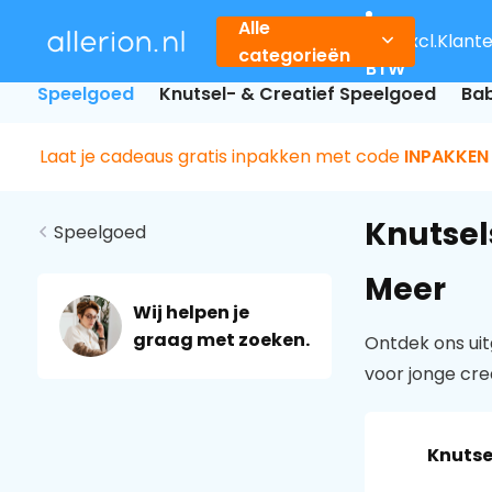
Alle
Incl.
Excl.
Klant
categorieën
BTW
Speelgoed
Knutsel- & Creatief Speelgoed
Bab
Laat je cadeaus gratis inpakken met code
INPAKKEN
Knutsel
Speelgoed
Meer
Wij helpen je
graag met zoeken.
Ontdek ons uit
voor jonge cre
Knutse