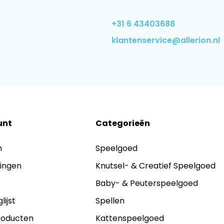
+31 6 43403688
klantenservice@allerion.nl
unt
Categorieën
n
Speelgoed
lingen
Knutsel- & Creatief Speelgoed
s
Baby- & Peuterspeelgoed
lijst
Spellen
producten
Kattenspeelgoed