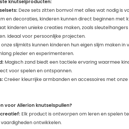
ste knutselproducten:
selsets:
Deze sets zitten bomvol met alles wat nodig is v
 lijm en decoraties, kinderen kunnen direct beginnen met k
at kinderen unieke creaties maken, zoals sleutelhangers 
en. Ideaal voor persoonlijke projecten.
onze slijmkits kunnen kinderen hun eigen slijm maken in ver
nlang plezier en experimenteren.
d:
Magisch zand biedt een tactiele ervaring waarmee kin
fect voor spelen en ontspannen.
s:
Creëer kleurrijke armbanden en accessoires met onze e
 voor Allerion knutselspullen?
creatief:
Elk product is ontworpen om leren en spelen t
 vaardigheden ontwikkelen.