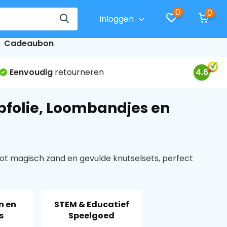
0
0
Inloggen
Cadeaubon
Eenvoudig
retourneren
4.6
mpfolie, Loombandjes en
tot magisch zand en gevulde knutselsets, perfect
n en
STEM & Educatief
s
Speelgoed