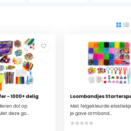
er - 1000+ delig
Loombandjes Startersp
nderen dol op
Met felgekleurde elastiekj
et deze go...
je gave armband...