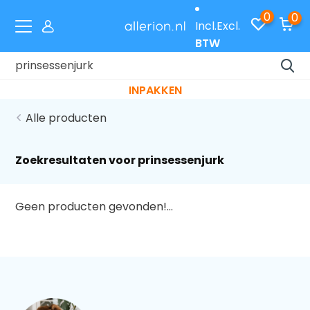
0
0
Incl.
Excl.
BTW
Laat je cadeaus gratis inpakken met code
INPAKKEN
Alle producten
Zoekresultaten voor prinsessenjurk
Geen producten gevonden!...