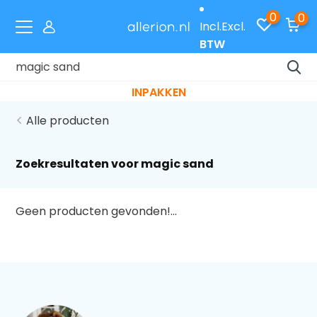
0
0
Incl.
Excl.
BTW
Laat je cadeaus gratis inpakken met code
INPAKKEN
Alle producten
Zoekresultaten voor magic sand
Geen producten gevonden!...