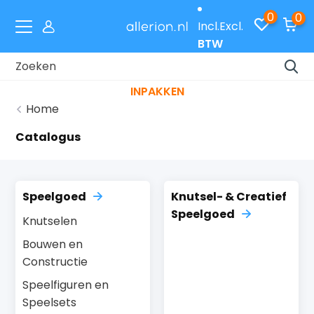
0
0
Incl.
Excl.
BTW
Laat je cadeaus gratis inpakken met code
INPAKKEN
Home
Catalogus
Speelgoed
Knutsel- & Creatief
Speelgoed
Knutselen
Bouwen en
Constructie
Speelfiguren en
Speelsets