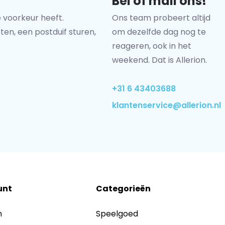
Bel of mail ons!
 voorkeur heeft.
Ons team probeert altijd
ten, een postduif sturen,
om dezelfde dag nog te
reageren, ook in het
weekend. Dat is Allerion.
+31 6 43403688
klantenservice@allerion.nl
unt
Categorieën
n
Speelgoed