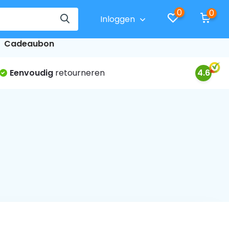
0
0
Inloggen
Cadeaubon
Eenvoudig
retourneren
4.6