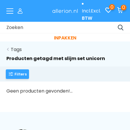
0
0
Incl.
Excl.
BTW
Laat je cadeaus gratis inpakken met code
INPAKKEN
Tags
Producten getagd met slijm set unicorn
Filters
Geen producten gevonden!...